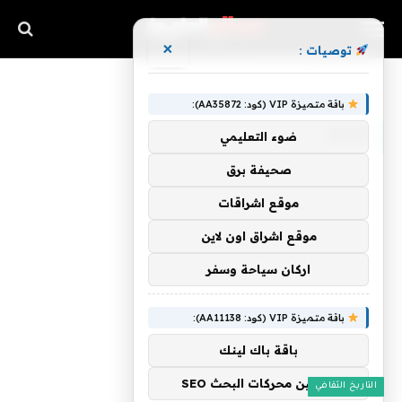
×
توصيات :
»
الرئيسية
Blog
باقة متميزة VIP (كود: AA35872):
BLOG
ضوء التعليمي
صحيفة برق
موقع اشراقات
موقع اشراق اون لاين
اركان سياحة وسفر
باقة متميزة VIP (كود: AA11138):
باقة باك لينك
تحسين محركات البحث SEO
التاريخ الثقافي