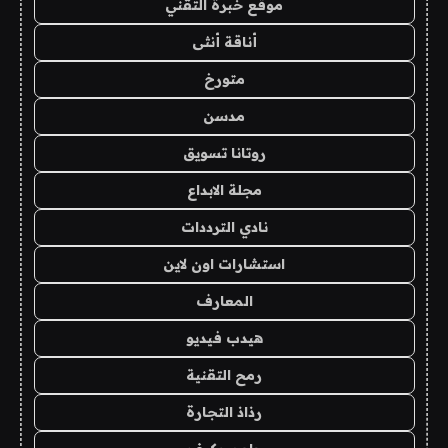
موقع خبرة التقني
أناقة أنثى
متورخ
مدسن
روتانا تسويق
مجلة الابداع
نادي الترددات
استشارات اون لاين
المعارف
هيدب فيديو
رمح التقنية
رذاذ التجارة