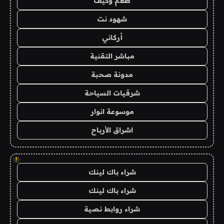
طعم وكيف
شهود نت
أركاني
مباشر التقنية
مدونة صحبة
شرقيات السياحة
موسوعة انوار
اشراق الأرباح
!
شراء باك لينك
شراء باك لينك
شراء روابط نصية