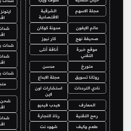
شدات بب
مجلة الاسهم
الشرقية
ايتونز
الاقتصادية
اق
عالم الايفون
مدونة كوكان
شدات
اق
صحيفة نهج
كار نيوز
شدات بب
موقع خبرة
أناقة أنثى
التقني
شدات
اق
متورخ
مدسن
شدات بب
روتانا تسويق
مجلة الابداع
متجر 
نادي الترددات
استشارات اون
لاين
شحن يل
المعارف
هيدب فيديو
اق
رمح التقنية
رذاذ التجارة
شدات
اق
طعم وكيف
شهود نت