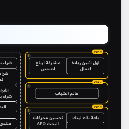
!
شراء ب
اول اثنين ريادة
مشاركة ارباح
اعمال
ادسنس
شراء 
نص
!
اشراق
عالم الشباب
شراء با
الت
!
باقة باك لينك
تحسين محركات
منتدى 
البحث SEO