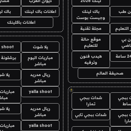
لينك 2026
ديوان العرب
مشار
ن طب
باك لينك
اعلانات باك لينك
باك ل
وجيست بوست
اعلانات باكلينك
التعليم
مجلة تقنية
ان بي
موقع حالة
ياضي
للتعليم
يلا شوت
a shoot
هيدب فنون
مباريات اليوم
برشلونة 
وترفيه
مباشر
صحيفة العالم
ريال مدريد
يلا ش
مباشر
!
yalla shoot
مباريات 
 ببجي
شدات ببجي
مباش
ساط
تمارا
ريال مدريد
يلا ش
 ببجي
شدات ببجي تابي
مباشر
ارا
yalla shoot
مباريات 