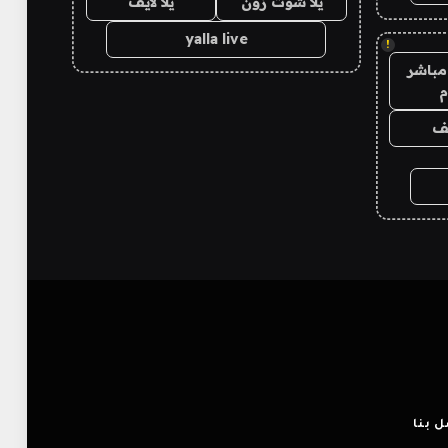
يلا شوت زون
يلا لايف
yalla live
!
مباشر
م
يف
 بنا