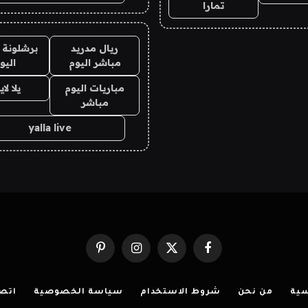
تمارا
ريال مدريد
برشلونة 
مباشر اليوم
اليو
مباريات اليوم
يلا لا
مباشر
yalla live
فيسبوك
X
الانستغرام
بينتيريست
(Twitter)
سية
من نحن
شروط الاستخدام
سياسة الخصوصية
اتصل