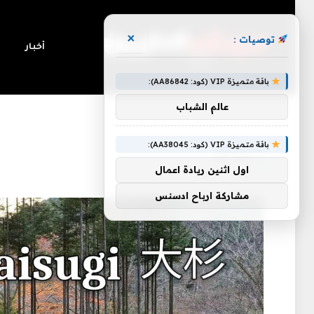
×
توصيات :
أخبار
باقة متميزة VIP (كود: AA86842):
عالم الشباب
»
الرئيسية
لزراعة
باقة متميزة VIP (كود: AA38045):
لزراعة
اول اثنين ريادة اعمال
مشاركة ارباح ادسنس