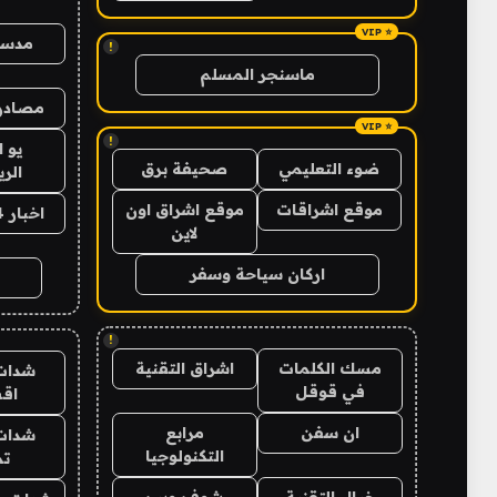
مدس
!
ماسنجر المسلم
مصادر 
!
يو 
ضوء التعليمي
صحيفة برق
الر
موقع اشراقات
موقع اشراق اون
اخبار 24 ساعة
لاين
اركان سياحة وسفر
!
مسك الكلمات
اشراق التقنية
شدات
في قوقل
اق
ان سفن
مرابع
شدات
التكنولوجيا
تم
خيال التقنية
شوف ويب