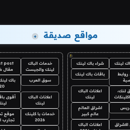
مواقع صديقة
+
!
اك لينك
شراء باك لينك
خدمات الباك
t post
لينك والجيست
مقال 
روابط
باقات باك لينك
ية
سوق العرب
باك لينك
20
 لنك،
اعلانات الباك
كلينكات
لينك
اعلانات الباك
أقوى باق
لينك
لين
دريس
اشراق العالم
عالم كبير
خدمات با كلينك
موقع تج
2026
تجارب ا
الاشراق
اعلانات الباك