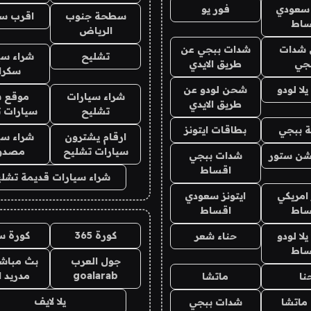
 سعودي
فور يو
سطحة جنوب
اقرب س
ساط
الرياض
شدات
شدات ببجي عن
تشليح
شراء سي
جي
طريق الايدي
سكرا
ا لودو
شحن لودو عن
شراء سيارات
موقع ش
طريق الايدي
تشليح
سيارات 
 ببجي
بطاقات ايتونز
ارقام يشترون
شراء سي
سيارات تشليح
مصدو
شن ستور
شدات ببجي
اقساط
شراء سيارات قديمة تشلي
 امريكي
ايتونز سعودي
ساط
اقساط
كورة 365
كورة س
ا لودو
حناء شعر
ساط
جول العرب
بث مباشر
goalarab
مدريد ا
نا
ماتشا
يلا لايف
ماتشا
شدات ببجي