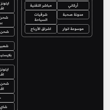
ايتونز
أركاني
مباشر التقنية
اق
مدونة صحبة
شرقيات
شحن 
السياحة
بب
موسوعة انوار
اشراق الأرباح
شحن يل
شعبية
بلايستي
ايتونز
اق
شحن يل
اق
ح
شاي 