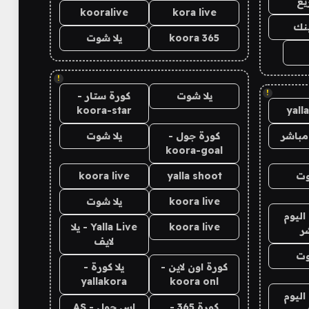
يع
kooralive
kora live
ينك
koora 365
يلا شوت
!
!
يلا شوت
كورة ستار -
koora-star
yall
مباشر
كورة جول -
يلا شوت
koora-goal
وت
yalla shoot
koora live
koora live
يلا شوت
اليوم
koora live
Yalla Live - يلا
ر
لايف
وت
كورة اون لاين -
يلا كورة -
yallakora
koora onl
اليوم
كورة 365 -
اس جول - AS