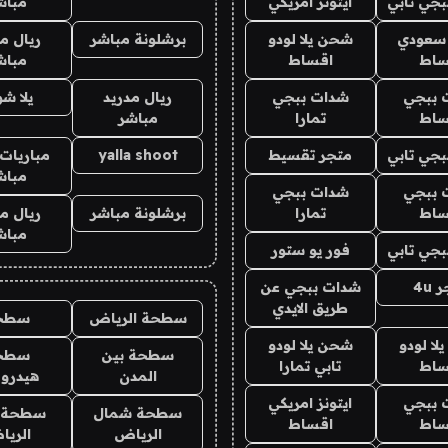
جي تابي
ايتونز امريكي
مباش
 سعودي
شحن يلا لودو
برشلونة مباشر
ريال م
ساط
اقساط
مباش
 ببجي
شدات ببجي
ريال مدريد
يلا ش
ساط
تمارا
مباشر
جي تابي
متجر تقسيط
yalla shoot
مباريات 
مباش
 ببجي
شدات ببجي
ساط
تمارا
برشلونة مباشر
ريال م
مباش
جي تابي
فور يو ستور
4u
شدات ببجي عن
طريق الايدي
سطحة الرياض
سطح
ا لودو
شحن يلا لودو
سطحة بين
سطح
ساط
تابي تمارا
المدن
هيدرو
 ببجي
ايتونز امريكي
سطحة شمال
سطحة 
ساط
اقساط
الرياض
الري