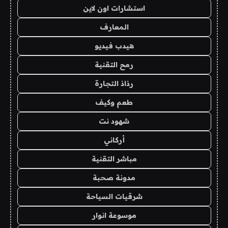
استشارات اون لاين
المعارف
هيدب فيديو
رمح التقنية
رذاذ التجارة
طعم وكيف
شهود نت
أركاني
مباشر التقنية
مدونة صحبة
شرقيات السياحة
موسوعة انوار