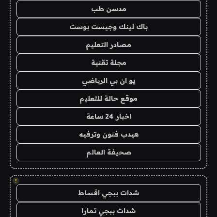
مدسن طب
باك لينك وجيست بوست
مصادر التعليم
مجلة تقنية
يو ان بي الرياضي
موقع حالة للتعليم
اخبار 24 ساعة
هيدب فنون وترفيه
صحيفة العالم
!
شدات ببجي اقساط
شدات ببجي تمارا