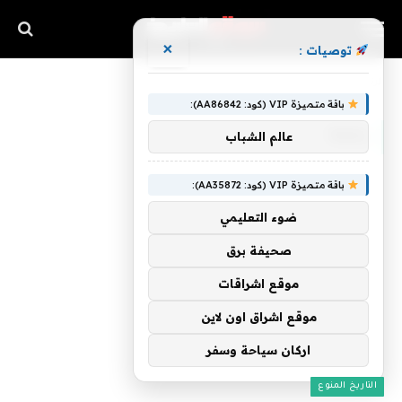
×
توصيات :
»
الرئيسية
رقعة
باقة متميزة VIP (كود: AA86842):
رقعة
عالم الشباب
باقة متميزة VIP (كود: AA35872):
ضوء التعليمي
صحيفة برق
موقع اشراقات
موقع اشراق اون لاين
اركان سياحة وسفر
التاريخ المنوع