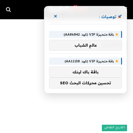
×
توصيات :
»
الرئيسية
المناجم
باقة متميزة VIP (كود: AA86842):
المناجم
عالم الشباب
باقة متميزة VIP (كود: AA11138):
باقة باك لينك
تحسين محركات البحث SEO
التاريخ الثقافي