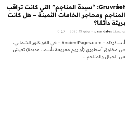
Gruvrået: “سيدة المناجم” التي كانت تراقب
المناجم ومحاجر الخامات الثمينة – هل كانت
بريئة دائمًا؟
بواسطة
pasardates
يونيو 19, 2026
0
أ. ساذرلاند – AncientPages.com – في الفولكلور الشمالي،
هي مخلوق أسطوري (أو روح معروفة بأسماء عديدة) تعيش
في الجبال والمناجم،…