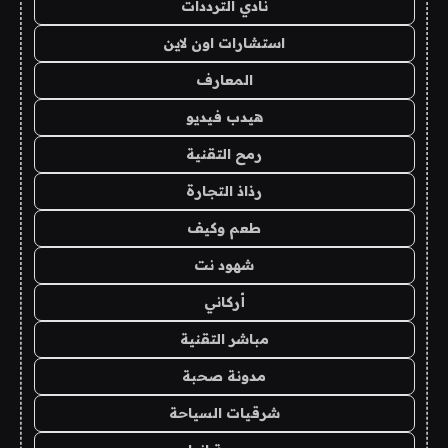
نادي الترددات
استشارات اون لاين
المعارف
هيدب فيديو
رمح التقنية
رذاذ التجارة
طعم وكيف
شهود نت
أركاني
مباشر التقنية
مدونة صحبة
شرقيات السياحة