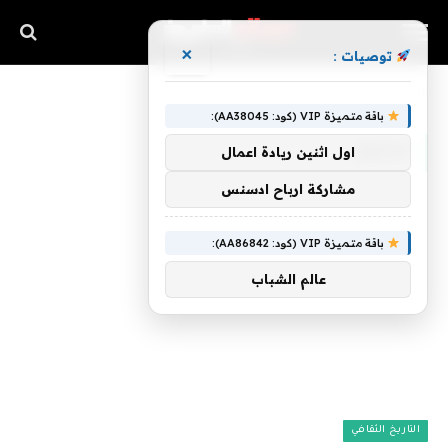
×
توصيات :
»
الرئيسية
مختوم
باقة متميزة VIP (كود: AA38045):
مختوم
اول اثنين ريادة اعمال
مشاركة ارباح ادسنس
باقة متميزة VIP (كود: AA86842):
عالم الشباب
التاريخ الثقافي