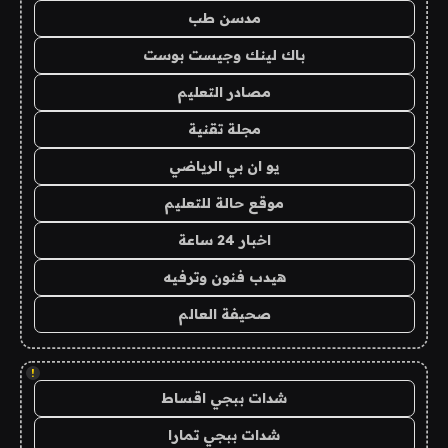
مدسن طب
باك لينك وجيست بوست
مصادر التعليم
مجلة تقنية
يو ان بي الرياضي
موقع حالة للتعليم
اخبار 24 ساعة
هيدب فنون وترفيه
صحيفة العالم
!
شدات ببجي اقساط
شدات ببجي تمارا