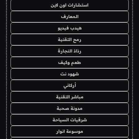
استشارات اون لاين
المعارف
هيدب فيديو
رمح التقنية
رذاذ التجارة
طعم وكيف
شهود نت
أركاني
مباشر التقنية
مدونة صحبة
شرقيات السياحة
موسوعة انوار