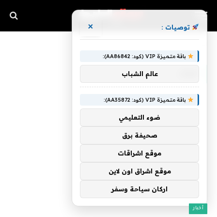
×
توصيات :
»
الرئيسية
ليونز
باقة متميزة VIP (كود: AA86842):
ليونز
عالم الشباب
باقة متميزة VIP (كود: AA35872):
ضوء التعليمي
صحيفة برق
موقع اشراقات
موقع اشراق اون لاين
اركان سياحة وسفر
أخبار