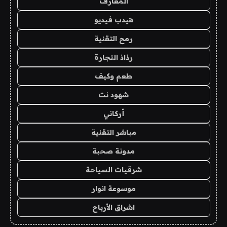
المعارف
هيدب فيديو
رمح التقنية
رذاذ التجارة
طعم وكيف
شهود نت
أركاني
مباشر التقنية
مدونة صحبة
شرقيات السياحة
موسوعة انوار
اشراق الأرباح