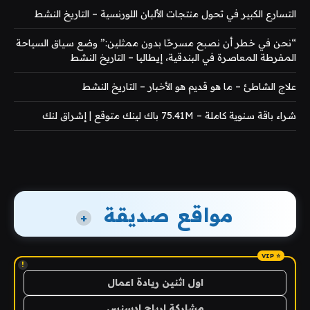
التسارع الكبير في تحول منتجات الألبان اللورنسية – التاريخ النشط
“نحن في خطر أن نصبح مسرحًا بدون ممثلين:” وضع سياق السياحة
المفرطة المعاصرة في البندقية، إيطاليا – التاريخ النشط
علاج الشاطئ – ما هو قديم هو الأخبار – التاريخ النشط
شراء باقة سنوية كاملة – 75.41M باك لينك متوقع | إشراق لنك
مواقع صديقة
+
!
اول اثنين ريادة اعمال
مشاركة ارباح ادسنس