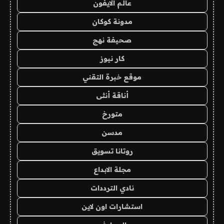
عالم الايفون
مدونة كوكان
صحيفة نهج
كار نيوز
موقع خبرة التقني
أناقة أنثى
متورخ
مدسن
روتانا تسويق
مجلة الابداع
نادي الترددات
استشارات اون لاين