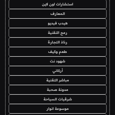
استشارات اون لاين
المعارف
هيدب فيديو
رمح التقنية
رذاذ التجارة
طعم وكيف
شهود نت
أركاني
مباشر التقنية
مدونة صحبة
شرقيات السياحة
موسوعة انوار