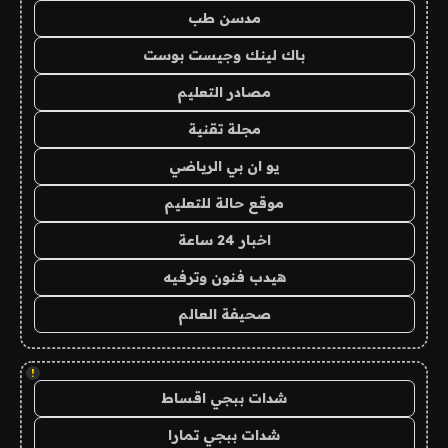
مدسن طب
باك لينك وجيست بوست
مصادر التعليم
مجلة تقنية
يو ان بي الرياضي
موقع حالة للتعليم
اخبار 24 ساعة
هيدب فنون وترفيه
صحيفة العالم
!
شدات ببجي اقساط
شدات ببجي تمارا