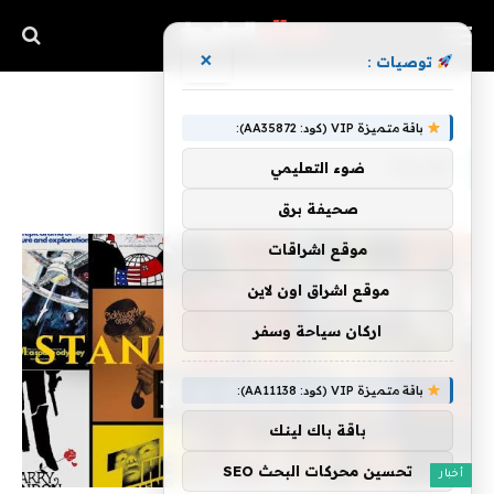
×
توصيات :
»
الرئيسية
كوبريك
باقة متميزة VIP (كود: AA35872):
كوبريك
ضوء التعليمي
صحيفة برق
موقع اشراقات
موقع اشراق اون لاين
اركان سياحة وسفر
باقة متميزة VIP (كود: AA11138):
باقة باك لينك
تحسين محركات البحث SEO
أخبار