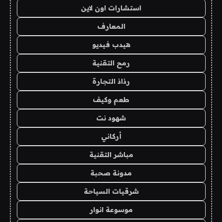
استشارات اون لاين
المعارف
هيدب فيديو
رمح التقنية
رذاذ التجارة
طعم وكيف
شهود نت
أركاني
مباشر التقنية
مدونة صحبة
شرقيات السياحة
موسوعة انوار