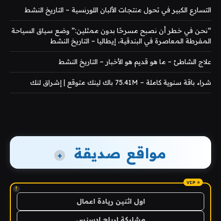
التسارع الكبير في تحول منتجات الألبان اللورنسية – التاريخ النشط
“نحن في خطر أن نصبح مسرحًا بدون ممثلين:” وضع سياق السياحة
المفرطة المعاصرة في البندقية، إيطاليا – التاريخ النشط
علاج الشاطئ – ما هو قديم هو الأخبار – التاريخ النشط
شراء باقة سنوية كاملة – 75.41M باك لينك متوقع | إشراق لنك
مواقع صديقة
+
!
اول اثنين ريادة اعمال
مشاركة ارباح ادسنس