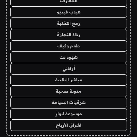
المعارف
هيدب فيديو
رمح التقنية
رذاذ التجارة
طعم وكيف
شهود نت
أركاني
مباشر التقنية
مدونة صحبة
شرقيات السياحة
موسوعة انوار
اشراق الأرباح