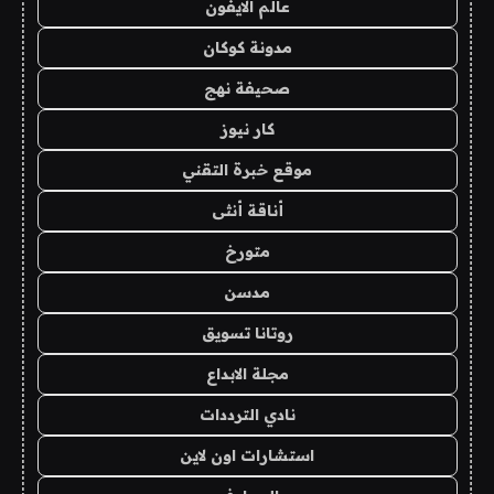
عالم الايفون
مدونة كوكان
صحيفة نهج
كار نيوز
موقع خبرة التقني
أناقة أنثى
متورخ
مدسن
روتانا تسويق
مجلة الابداع
نادي الترددات
استشارات اون لاين