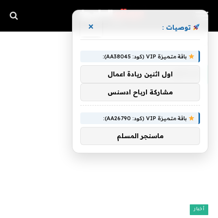
×
توصيات :
»
الرئيسية
فيكتور
باقة متميزة VIP (كود: AA38045):
فيكتور
اول اثنين ريادة اعمال
مشاركة ارباح ادسنس
باقة متميزة VIP (كود: AA26790):
ماسنجر المسلم
أخبار