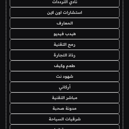
نادي الترددات
استشارات اون لاين
المعارف
هيدب فيديو
رمح التقنية
رذاذ التجارة
طعم وكيف
شهود نت
أركاني
مباشر التقنية
مدونة صحبة
شرقيات السياحة