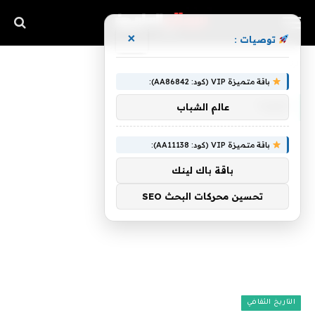
×
توصيات :
»
الرئيسية
ضوءا
باقة متميزة VIP (كود: AA86842):
ضوءا
عالم الشباب
باقة متميزة VIP (كود: AA11138):
باقة باك لينك
تحسين محركات البحث SEO
التاريخ الثقافي