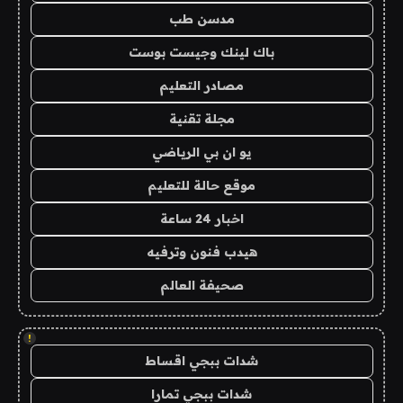
مدسن طب
باك لينك وجيست بوست
مصادر التعليم
مجلة تقنية
يو ان بي الرياضي
موقع حالة للتعليم
اخبار 24 ساعة
هيدب فنون وترفيه
صحيفة العالم
!
شدات ببجي اقساط
شدات ببجي تمارا