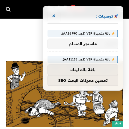
×
توصيات :
»
الرئيسية
شيرر
باقة متميزة VIP (كود: AA26790):
شيرر
ماسنجر المسلم
باقة متميزة VIP (كود: AA11138):
باقة باك لينك
تحسين محركات البحث SEO
أخبار