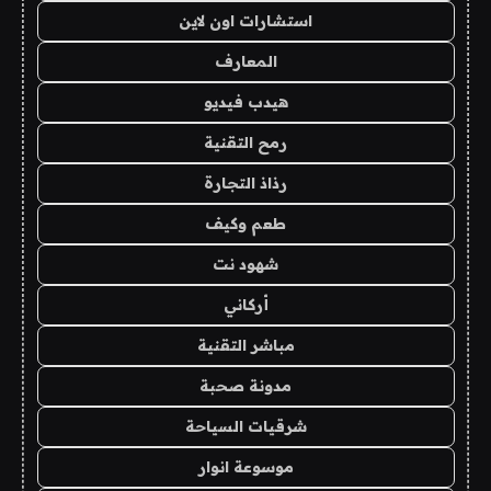
استشارات اون لاين
المعارف
هيدب فيديو
رمح التقنية
رذاذ التجارة
طعم وكيف
شهود نت
أركاني
مباشر التقنية
مدونة صحبة
شرقيات السياحة
موسوعة انوار