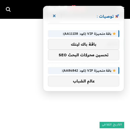
×
توصيات :
»
الرئيسية
دقيق
باقة متميزة VIP (كود: AA11138):
دقيق
باقة باك لينك
تحسين محركات البحث SEO
باقة متميزة VIP (كود: AA86842):
عالم الشباب
التاريخ الثقافي