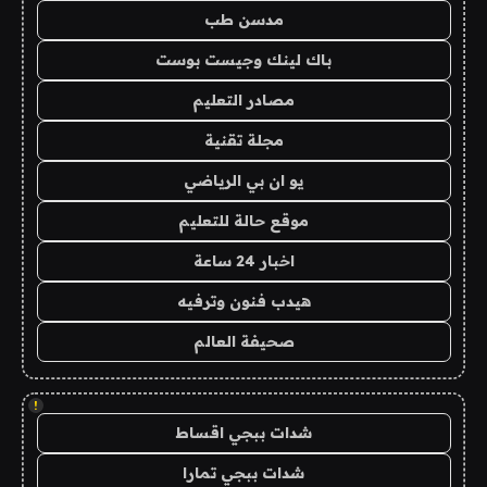
مدسن طب
باك لينك وجيست بوست
مصادر التعليم
مجلة تقنية
يو ان بي الرياضي
موقع حالة للتعليم
اخبار 24 ساعة
هيدب فنون وترفيه
صحيفة العالم
!
شدات ببجي اقساط
شدات ببجي تمارا