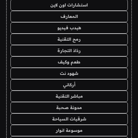
استشارات اون لاين
المعارف
هيدب فيديو
رمح التقنية
رذاذ التجارة
طعم وكيف
شهود نت
أركاني
مباشر التقنية
مدونة صحبة
شرقيات السياحة
موسوعة انوار