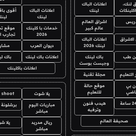
 لنك،
اعلانات الباك
كلينكات
لينك
اعلانات الباك
أقوى باق
لينك
لين
دريس
اشراق العالم
عالم كبير
خدمات با كلينك
موقع تج
2026
تجارب ا
الاشراق
اعلانات الباك
لينك 2026
ديوان العرب
مشار
ن طب
باك لينك
اعلانات باك لينك
باك ل
وجيست بوست
اعلانات باكلينك
التعليم
مجلة تقنية
ان بي
موقع حالة
ياضي
للتعليم
يلا شوت
a shoot
هيدب فنون
مباريات اليوم
برشلونة 
وترفيه
مباشر
صحيفة العالم
ريال مدريد
يلا ش
مباشر