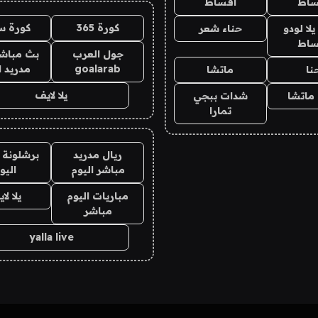
ساط
اقساط
كورة 365
كورة س
ا لودو
حناء شعر
ساط
جول العرب
بث مباشر
goalarab
مدريد ا
نا
ماتشا
يلا لايف
ماتشا
شدات ببجي
تمارا
ريال مدريد
برشلونة 
مباشر اليوم
اليو
مباريات اليوم
يلا لا
مباشر
yalla live