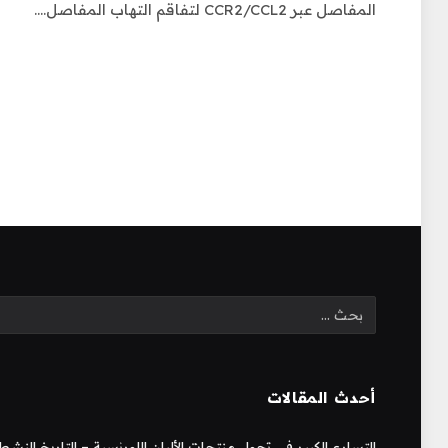
المفاصل عبر CCR2/CCL2 لتفاقم التهاب المفاصل.…
أحدث المقالات
التسارع الكبير في تحول منتجات الألبان اللورنسية – التاريخ النشط