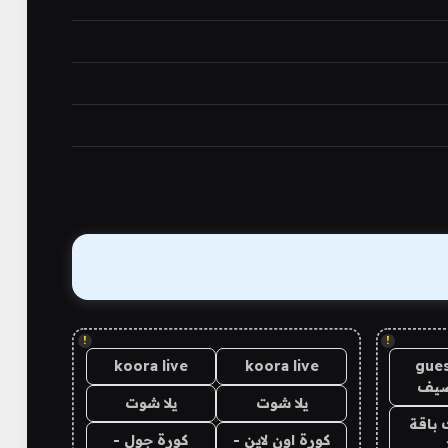
!
!
koora live
koora live
gues
ضيف
يلا شوت
يلا شوت
 باقة
كورة اون لاين -
كورة جول -