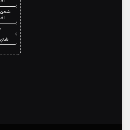
اق
شحن يل
اق
ح
شاي 