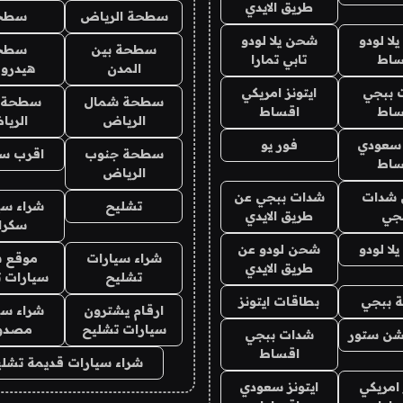
طريق الايدي
سطحة الرياض
سطح
ا لودو
شحن يلا لودو
سطحة بين
سطح
ساط
تابي تمارا
المدن
هيدرو
 ببجي
ايتونز امريكي
سطحة شمال
سطحة 
ساط
اقساط
الرياض
الري
 سعودي
فور يو
سطحة جنوب
اقرب س
ساط
الرياض
شدات
شدات ببجي عن
تشليح
شراء سي
جي
طريق الايدي
سكرا
ا لودو
شحن لودو عن
شراء سيارات
موقع ش
طريق الايدي
تشليح
سيارات 
 ببجي
بطاقات ايتونز
ارقام يشترون
شراء سي
سيارات تشليح
مصدو
شن ستور
شدات ببجي
اقساط
شراء سيارات قديمة تشلي
 امريكي
ايتونز سعودي