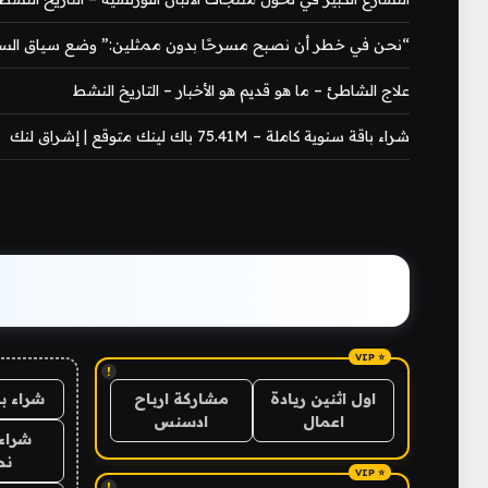
“نحن في خطر أن نصبح مسرحًا بدون ممثلين:” وضع سياق السياحة
علاج الشاطئ – ما هو قديم هو الأخبار – التاريخ النشط
شراء باقة سنوية كاملة – 75.41M باك لينك متوقع | إشراق لنك
!
شراء ب
اول اثنين ريادة
مشاركة ارباح
اعمال
ادسنس
شراء 
نص
!