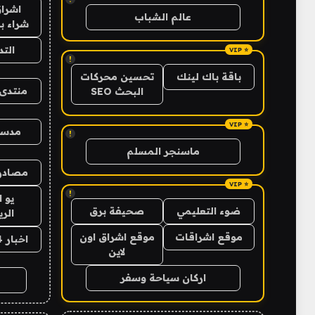
اشراق
عالم الشباب
شراء با
الت
!
باقة باك لينك
تحسين محركات
منتدى 
البحث SEO
مدس
!
ماسنجر المسلم
مصادر 
!
يو 
ضوء التعليمي
صحيفة برق
الر
موقع اشراقات
موقع اشراق اون
اخبار 24 ساعة
لاين
اركان سياحة وسفر