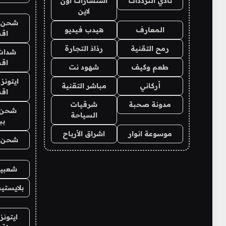
نادي الترددات
استشارات اون
لاين
شحن يل
المعارف
هيدب فيديو
اق
رمح التقنية
رذاذ التجارة
شدات
اق
طعم وكيف
شهود نت
ايتونز
أركاني
مباشر التقنية
اق
مدونة صحبة
شرقيات
شحن 
السياحة
بب
موسوعة انوار
اشراق الأرباح
شحن يل
شعبية
بلايستي
ايتونز