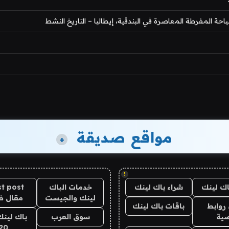
 المفرطة المعاصرة في البندقية، إيطاليا – التاريخ النشط
مواقع صديقة
+
!
اك لينك
شراء باك لينك
خدمات الباك
t post
لينك والجيست
مقال 
روابط
باقات باك لينك
ية
سوق العرب
باك لينك
20