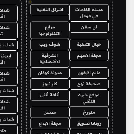
!
مسك الكلمات
اشراق التقنية
شدات
في قوقل
اق
ان سفن
مرابع
شدات
التكنولوجيا
تم
خيال التقنية
شوف ويب
شدات بب
مجلة الاسهم
الشرقية
ايتونز
الاقتصادية
اق
عالم الايفون
مدونة كوكان
شدات
اق
صحيفة نهج
كار نيوز
شدات بب
موقع خبرة
أناقة أنثى
التقني
شدات
اق
متورخ
مدسن
شدات بب
روتانا تسويق
مجلة الابداع
متجر 