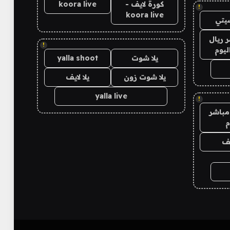
كورة لايف -
koora live
!
koora live
يتي
 ريال
!
ليوم
يلا شوت
yalla shoot
يلا شوت زون
يلا لايف
yalla live
!
مباشر
م
يف