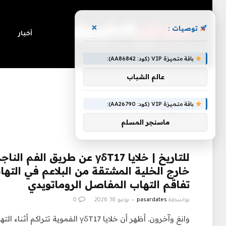
×
توصيات :
أخبار
باقة متميزة VIP (كود: AA86842):
عالم الشباب
»
الرئيسية
خلايا
باقة متميزة VIP (كود: AA26790):
خلايا
ماسنجر المسلم
للتاريخ | خلايا γδT17 عن طريق 
خارج الخلية المشتقة من البلاعم في التهاب
تفاقم التهاب المفاصل الروماتويدي
بواسطة
pasardates
يونيو 18, 2026
0
وانغ وآخرون. أظهر أن خلايا γδT17 الفموية ت