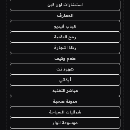
استشارات اون لاين
المعارف
هيدب فيديو
رمح التقنية
رذاذ التجارة
طعم وكيف
شهود نت
أركاني
مباشر التقنية
مدونة صحبة
شرقيات السياحة
موسوعة انوار