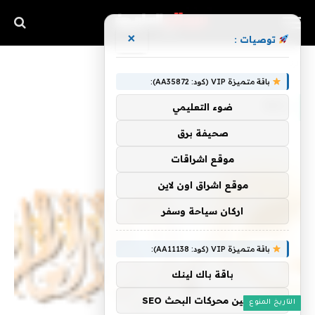
×
توصيات :
»
الرئيسية
باقة
باقة متميزة VIP (كود: AA35872):
باقة
ضوء التعليمي
صحيفة برق
موقع اشراقات
موقع اشراق اون لاين
اركان سياحة وسفر
باقة متميزة VIP (كود: AA11138):
باقة باك لينك
تحسين محركات البحث SEO
التاريخ المنوع