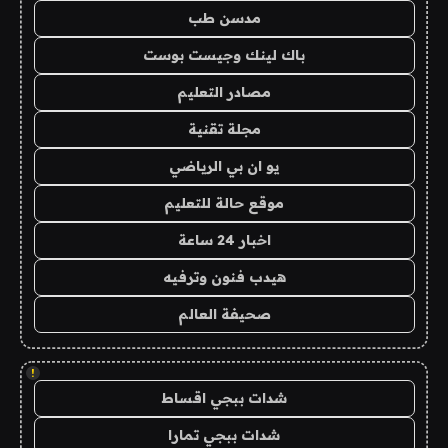
مدسن طب
باك لينك وجيست بوست
مصادر التعليم
مجلة تقنية
يو ان بي الرياضي
موقع حالة للتعليم
اخبار 24 ساعة
هيدب فنون وترفيه
صحيفة العالم
!
شدات ببجي اقساط
شدات ببجي تمارا