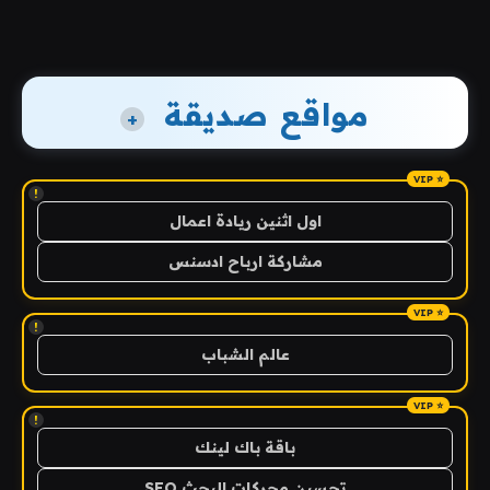
مواقع صديقة
+
!
اول اثنين ريادة اعمال
مشاركة ارباح ادسنس
!
عالم الشباب
!
باقة باك لينك
تحسين محركات البحث SEO