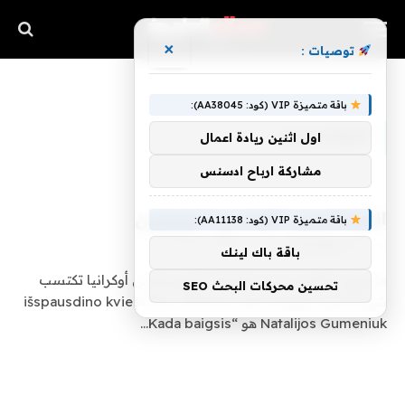
×
توصيات :
»
الرئيسية
النوجاسيس
باقة متميزة VIP (كود: AA38045):
النوجاسيس
اول اثنين ريادة اعمال
مشاركة ارباح ادسنس
النوجاسيس العصبي | يوروزين
باقة متميزة VIP (كود: AA11138):
بواسطة
pasardates
يونيو 21, 2026
0
باقة باك لينك
مازدوغ سافاتي بريس الغزوات الروسية إلى أوكرانيا تكتسب
تحسين محركات البحث SEO
شهرة كبيرة نيويورك تايمز išspausdino kviestinės viešnios
Natalijos Gumeniuk هو “Kada baigsis…