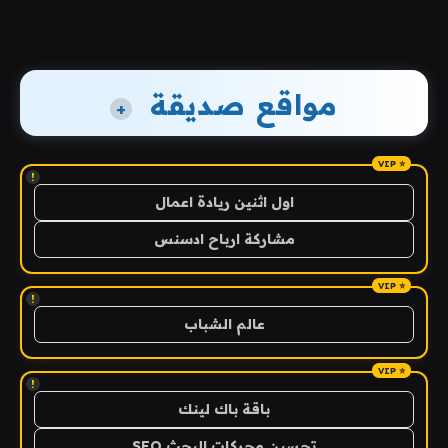
مواقع صديقة
+
!
اول اثنين ريادة اعمال
مشاركة ارباح ادسنس
!
عالم الشباب
!
باقة باك لينك
تحسين محركات البحث SEO