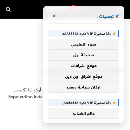
×
توصيات :
»
الرئيسية
العصبي
باقة متميزة VIP (كود: AA35872):
العصبي
ضوء التعليمي
صحيفة برق
موقع اشراقات
النوجاسيس العصبي | يوروزين
موقع اشراق اون لاين
بواسطة
pasardates
يونيو 21, 2026
0
اركان سياحة وسفر
مازدوغ سافاتي بريس الغزوات الروسية إلى أوكرانيا تكتسب
شهرة كبيرة نيويورك تايمز išspausdino kviestinės viešnios
باقة متميزة VIP (كود: AA86842):
Natalijos Gumeniuk هو “Kada baigsis…
عالم الشباب