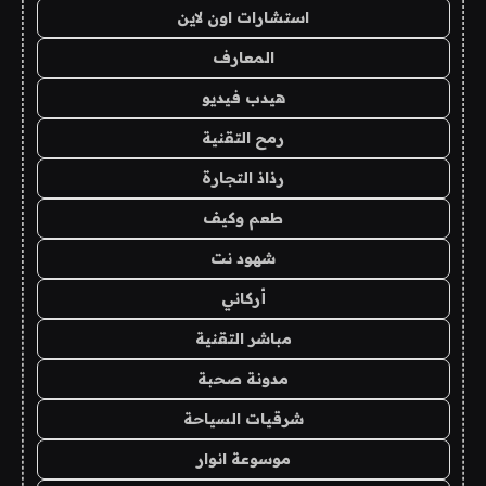
استشارات اون لاين
المعارف
هيدب فيديو
رمح التقنية
رذاذ التجارة
طعم وكيف
شهود نت
أركاني
مباشر التقنية
مدونة صحبة
شرقيات السياحة
موسوعة انوار