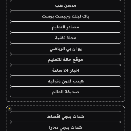
مدسن طب
باك لينك وجيست بوست
مصادر التعليم
مجلة تقنية
يو ان بي الرياضي
موقع حالة للتعليم
اخبار 24 ساعة
هيدب فنون وترفيه
صحيفة العالم
!
شدات ببجي اقساط
شدات ببجي تمارا