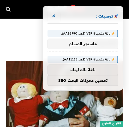
×
توصيات :
»
الرئيسية
الثمانينات
باقة متميزة VIP (كود: AA26790):
الثمانينات
ماسنجر المسلم
باقة متميزة VIP (كود: AA11138):
باقة باك لينك
تحسين محركات البحث SEO
التاريخ المنوع