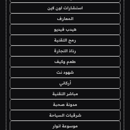
استشارات اون لاين
المعارف
هيدب فيديو
رمح التقنية
رذاذ التجارة
طعم وكيف
شهود نت
أركاني
مباشر التقنية
مدونة صحبة
شرقيات السياحة
موسوعة انوار