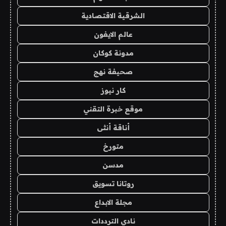
الشرقية الاقتصادية
عالم الايفون
مدونة كوكان
صحيفة نهج
كار نيوز
موقع خبرة التقني
أناقة أنثى
متورخ
مدسن
روتانا تسويق
مجلة الابداع
نادي الترددات