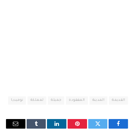
القديمة
المدينة
المفقودة
جميلة
لمملكة
نوميديا
فيسبوك
تويتر
بينتيريست
لينكدإن
Tumblr
البريد