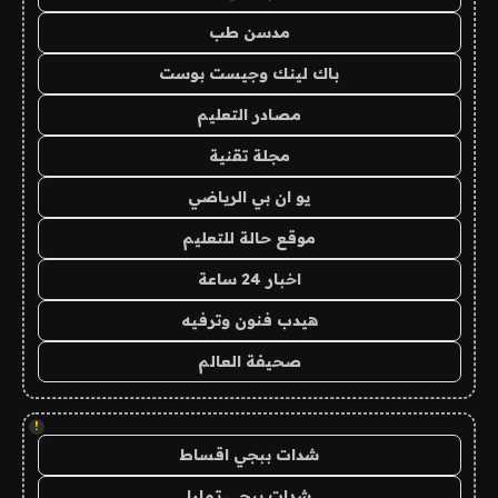
مدسن طب
باك لينك وجيست بوست
مصادر التعليم
مجلة تقنية
يو ان بي الرياضي
موقع حالة للتعليم
اخبار 24 ساعة
هيدب فنون وترفيه
صحيفة العالم
!
شدات ببجي اقساط
شدات ببجي تمارا